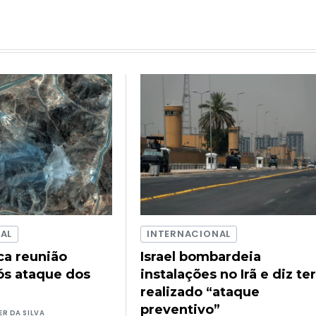
AL
INTERNACIONAL
a reunião
Israel bombardeia
ós ataque dos
instalações no Irã e diz te
realizado “ataque
preventivo”
ER DA SILVA