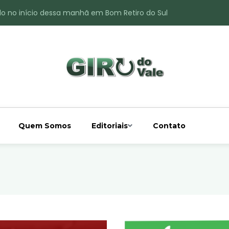
ade é registrado no interior de Bom Retiro do Sul
 chuva acima da média
 interior de Bom Retiro do Sul
o do Rio Taquari
Quem Somos
Editoriais
Contato