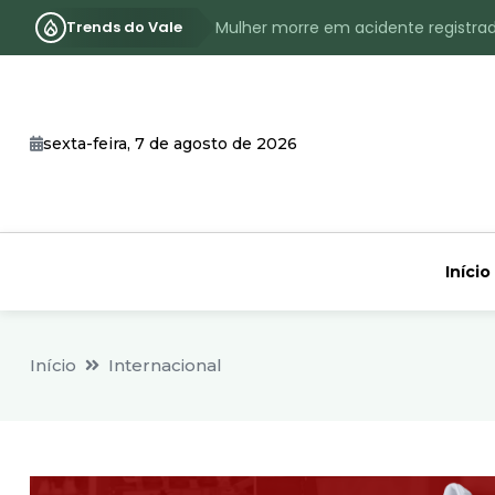
Trends do Vale
Assassinato com requintes de crueld
RS terá inverno com menos frio, e
Identificado o jovem assassinado no
sexta-feira, 7 de agosto de 2026
CHEIA: Acompanhe o nível atualizad
Início
Início
Internacional