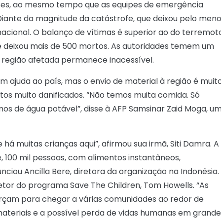
ebes, ao mesmo tempo que as equipes de emergência
iante da magnitude da catástrofe, que deixou pelo men
nacional. O balanço de vítimas é superior ao do terremot
ue deixou mais de 500 mortos. As autoridades temem um
 região afetada permanece inacessível.
ajuda ao país, mas o envio de material à região é muit
tos muito danificados. “Não temos muita comida. Só
os de água potável”, disse à AFP Samsinar Zaid Moga, u
á muitas crianças aqui”, afirmou sua irmã, Siti Damra. A
 100 mil pessoas, com alimentos instantâneos,
ciou Ancilla Bere, diretora da organização na Indonésia.
etor do programa Save The Children, Tom Howells. “As
forçam para chegar a várias comunidades ao redor de
ateriais e a possível perda de vidas humanas em grande