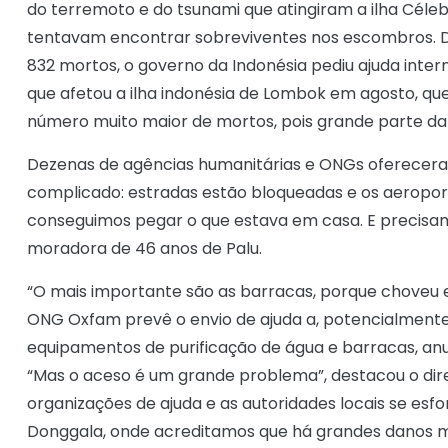
do terremoto e do tsunami que atingiram a ilha Cél
tentavam encontrar sobreviventes nos escombros. D
832 mortos, o governo da Indonésia pediu ajuda inter
que afetou a ilha indonésia de Lombok em agosto, q
número muito maior de mortos, pois grande parte da
Dezenas de agências humanitárias e ONGs ofereceram 
complicado: estradas estão bloqueadas e os aeropor
conseguimos pegar o que estava em casa. E precisam
moradora de 46 anos de Palu.
“O mais importante são as barracas, porque choveu e h
ONG Oxfam prevê o envio de ajuda a, potencialmente,
equipamentos de purificação de água e barracas, anun
“Mas o aceso é um grande problema”, destacou o dir
organizações de ajuda e as autoridades locais se es
Donggala, onde acreditamos que há grandes danos m