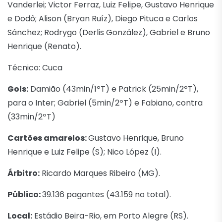
Vanderlei; Victor Ferraz, Luiz Felipe, Gustavo Henrique
e Dodô; Alison (Bryan Ruíz), Diego Pituca e Carlos
Sánchez; Rodrygo (Derlis González), Gabriel e Bruno
Henrique (Renato).
Técnico: Cuca
Gols:
Damião (43min/1ºT) e Patrick (25min/2ºT),
para o Inter; Gabriel (5min/2ºT) e Fabiano, contra
(33min/2ºT)
Cartões amarelos:
Gustavo Henrique, Bruno
Henrique e Luiz Felipe (S); Nico López (I).
Árbitro:
Ricardo Marques Ribeiro (MG).
Público:
39.136 pagantes (43.159 no total).
Local:
Estádio Beira-Rio, em Porto Alegre (RS).