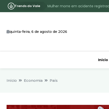
Trends do Vale
Mulher morre em acidente registra
Assassinato com requintes de crueld
RS terá inverno com menos frio, e
quinta-feira, 6 de agosto de 2026
Identificado o jovem assassinado no
CHEIA: Acompanhe o nível atualizad
Início
Início
Economia
País