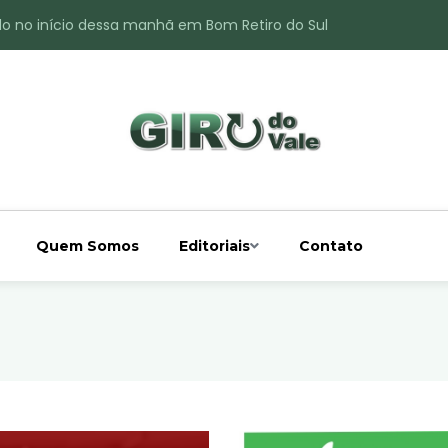
do no início dessa manhã em Bom Retiro do Sul
ade é registrado no interior de Bom Retiro do Sul
 chuva acima da média
 interior de Bom Retiro do Sul
o do Rio Taquari
Quem Somos
Editoriais
Contato