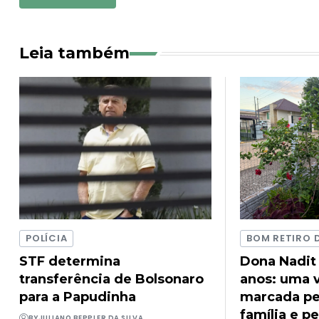
Leia também
POLÍCIA
BOM RETIRO 
STF determina
Dona Nadit
transferência de Bolsonaro
anos: uma v
para a Papudinha
marcada pel
família e pe
BY
JULIANO BEPPLER DA SILVA