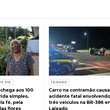
DO SUL
LAJEADO
 chega aos 100
Carro na contramão causa
ida simples,
acidente fatal envolvend
a fé, pela
três veículos na BR-386 
las flores
Lajeado