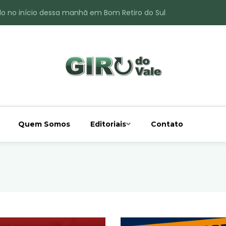
do no início dessa manhã em Bom Retiro do Sul
ade é registrado no interior de Bom Retiro do Sul
 chuva acima da média
 interior de Bom Retiro do Sul
o do Rio Taquari
Quem Somos
Editoriais
Contato