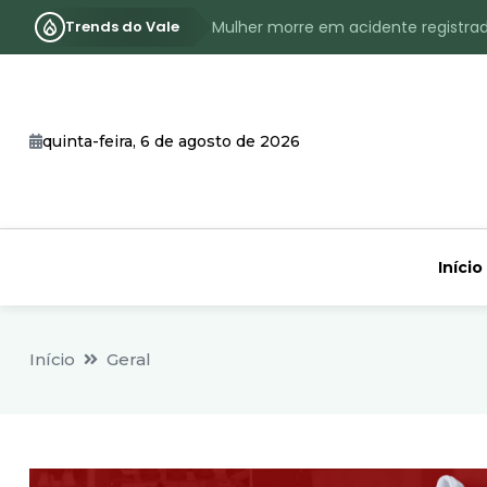
Trends do Vale
Mulher morre em acidente registra
Assassinato com requintes de crueld
RS terá inverno com menos frio, e
quinta-feira, 6 de agosto de 2026
Identificado o jovem assassinado no
CHEIA: Acompanhe o nível atualizad
Início
Início
Geral