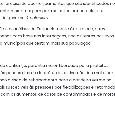
to, precisa de aperfeiçoamentos que são identificados no
arantir maior margem para se antecipar ao colapso,
r do governo
à colunista
.
o nas análises do Distanciamento Controlado, cujos
enas com base nas internações, não os testes positivos.
es a municípios que testam mais sua população.
e confiança, garantiu maior liberdade para prefeitos
s poucos dias da decisão, a iniciativa não deu muito cert
do o risco de rebaixamento para a bandeira vermelha.
s suscetíveis às pressões por flexibilizações e retomad
is, com os aumentos de casos de contaminados e de mort