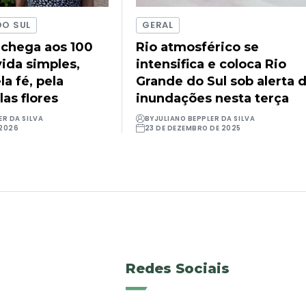
DO SUL
GERAL
 chega aos 100
Rio atmosférico se
ida simples,
intensifica e coloca Rio
a fé, pela
Grande do Sul sob alerta 
las flores
inundações nesta terça
ER DA SILVA
BY
JULIANO BEPPLER DA SILVA
 2026
23 DE DEZEMBRO DE 2025
Redes Sociais