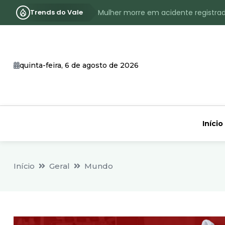
Trends do Vale
Mulher morre em acidente registra
Assassinato com requintes de crueld
RS terá inverno com menos frio, e
quinta-feira, 6 de agosto de 2026
Identificado o jovem assassinado no
CHEIA: Acompanhe o nível atualizad
Início
Início
Geral
Mundo