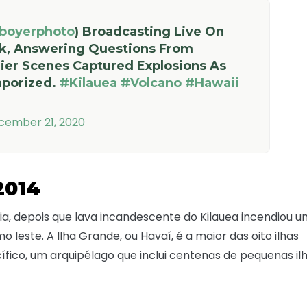
boyerphoto
) Broadcasting Live On
k, Answering Questions From
ier Scenes Captured Explosions As
aporized.
#kilauea
#volcano
#hawaii
cember 21, 2020
2014
a, depois que lava incandescente do Kilauea incendiou 
este. A Ilha Grande, ou Havaí, é a maior das oito ilhas
fico, um arquipélago que inclui centenas de pequenas il