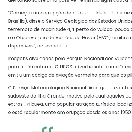
alertando sobre uma possível “emissão significativa” 
“Começou uma erupção dentro da caldeira do cume d
Brasília), disse o Serviço Geológico dos Estados Unid
terremoto de magnitude 4,4 perto do vulcão, pouco d
e o Observatório de Vulcões do Havaí (HVO) emitir
disponíveis”, acrescentou.
Imagens divulgadas pelo Parque Nacional dos Vulcõ
para o céu noturno. O USGS advertiu sobre uma “emiss
emitiu um código de aviação vermelho para que os pil
O Serviço Meteorológico Nacional disse que os vent
sudoeste da Ilha Grande, motivo pelo qual aqueles 
extras”. Kilauea, uma popular atração turística local
e está regularmente em erupção desde os anos 1950.