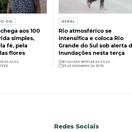
DO SUL
GERAL
 chega aos 100
Rio atmosférico se
ida simples,
intensifica e coloca Rio
a fé, pela
Grande do Sul sob alerta 
las flores
inundações nesta terça
ER DA SILVA
BY
JULIANO BEPPLER DA SILVA
 2026
23 DE DEZEMBRO DE 2025
Redes Sociais