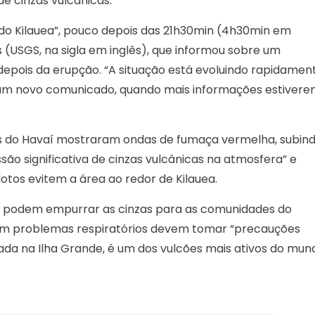
de cinzas vulcânicas.
o Kilauea”, pouco depois das 21h30min (4h30min em
os (USGS, na sigla em inglês), que informou sobre um
epois da erupção. “A situação está evoluindo rapidament
á um novo comunicado, quando mais informações estiver
es do Havaí mostraram ondas de fumaça vermelha, subin
ão significativa de cinzas vulcânicas na atmosfera” e
otos evitem a área ao redor de Kilauea.
os podem empurrar as cinzas para as comunidades do
com problemas respiratórios devem tomar “precauções
izada na Ilha Grande, é um dos vulcões mais ativos do mun