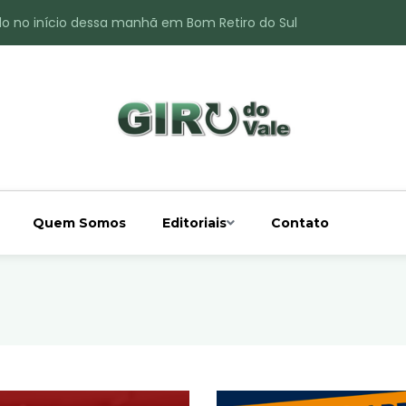
do no início dessa manhã em Bom Retiro do Sul
ade é registrado no interior de Bom Retiro do Sul
 chuva acima da média
 interior de Bom Retiro do Sul
o do Rio Taquari
Quem Somos
Editoriais
Contato