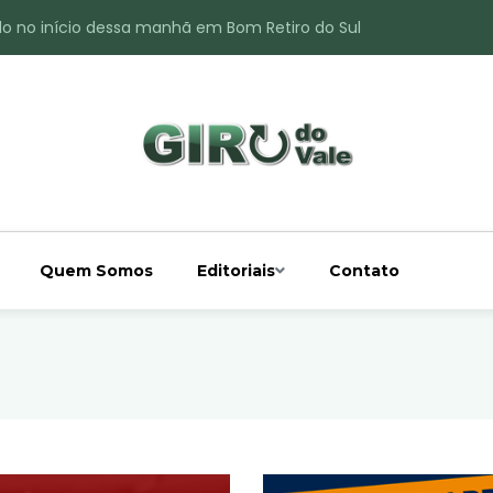
do no início dessa manhã em Bom Retiro do Sul
ade é registrado no interior de Bom Retiro do Sul
 chuva acima da média
 interior de Bom Retiro do Sul
o do Rio Taquari
Quem Somos
Editoriais
Contato