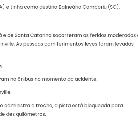
A) e tinha como destino Balneário Camboriú (SC).
á e de Santa Catarina socorreram os feridos moderados 
inville. As pessoas com ferimentos leves foram levadas
s.
avam no ônibus no momento do acidente.
ille.
ue administra o trecho, a pista está bloqueada para
 de dez quilômetros.