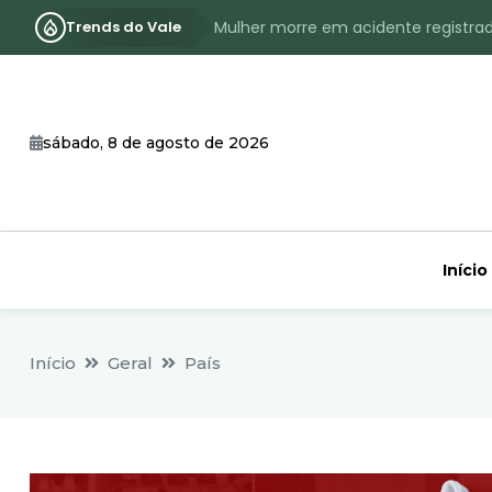
Trends do Vale
Mulher morre em acidente registra
Assassinato com requintes de crueld
RS terá inverno com menos frio, e
sábado, 8 de agosto de 2026
Identificado o jovem assassinado no
CHEIA: Acompanhe o nível atualizad
Início
Início
Geral
País