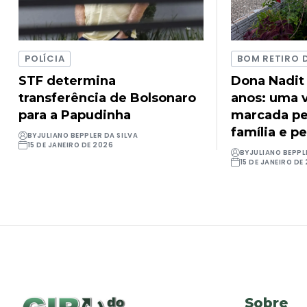
POLÍCIA
BOM RETIRO 
STF determina
Dona Nadit
transferência de Bolsonaro
anos: uma v
para a Papudinha
marcada pel
família e pe
BY
JULIANO BEPPLER DA SILVA
15 DE JANEIRO DE 2026
BY
JULIANO BEPPL
15 DE JANEIRO DE
Sobre