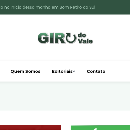
do no início dessa manhã em Bom Retiro do Sul
ade é registrado no interior de Bom Retiro do Sul
 chuva acima da média
 interior de Bom Retiro do Sul
o do Rio Taquari
Quem Somos
Editoriais
Contato