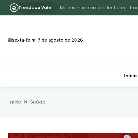
Trends do Vale
Mulher morre em acidente registra
Assassinato com requintes de crueld
RS terá inverno com menos frio, e
sexta-feira, 7 de agosto de 2026
Identificado o jovem assassinado no
CHEIA: Acompanhe o nível atualizad
Início
Início
Saúde