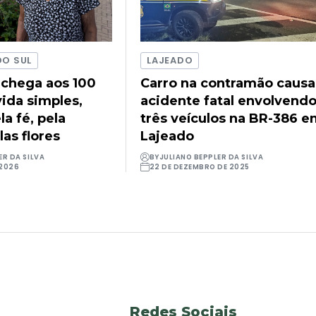
DO SUL
LAJEADO
 chega aos 100
Carro na contramão causa
ida simples,
acidente fatal envolvend
a fé, pela
três veículos na BR-386 
las flores
Lajeado
ER DA SILVA
BY
JULIANO BEPPLER DA SILVA
 2026
22 DE DEZEMBRO DE 2025
Redes Sociais