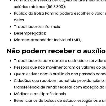
Famílias com renda
per capita
de até meio salár
salários mínimos (R$ 3.300);
Público do Bolsa Família poderá escolher o valo
deles.
Trabalhadores informais;
Desempregados;
Microempreendedor Individual (MEI).
Não podem receber o auxílio
Trabalhadores com carteira assinada e servidore
Pessoas que não movimentaram os valores do aux
Quem estiver com o auxílio do ano passado canc
Cidadãos que recebem benefício previdenciário, 
transferência de renda federal, com exceção do B
Médicos e multiprofissionais;
Beneficiários de bolsas de estudo, estagiários e si