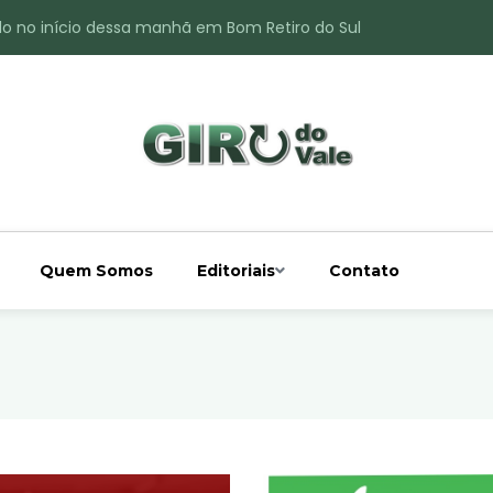
do no início dessa manhã em Bom Retiro do Sul
ade é registrado no interior de Bom Retiro do Sul
 chuva acima da média
 interior de Bom Retiro do Sul
o do Rio Taquari
Quem Somos
Editoriais
Contato