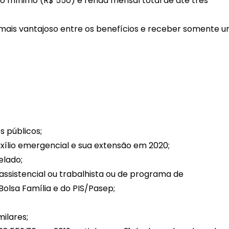
io mínimo (R$ 550) e renda mensal total de até três
r mais vantajoso entre os benefícios e receber somente 
s públicos;
ílio emergencial e sua extensão em 2020;
elado;
assistencial ou trabalhista ou de programa de
olsa Família e do PIS/Pasep;
milares;