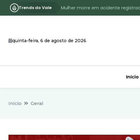
Trends do Vale
Mulher morre em acidente registra
Assassinato com requintes de crueld
RS terá inverno com menos frio, e
quinta-feira, 6 de agosto de 2026
Identificado o jovem assassinado no
CHEIA: Acompanhe o nível atualizad
Início
Início
Geral