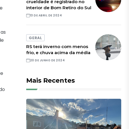
crueldade é registrado no
ãe
interior de Bom Retiro do Sul
13 DE ABRIL DE 2024
 as
GERAL
de
RS terá inverno com menos
frio, e chuva acima da média
20 DE JUNHO DE 2024
ue
Mais Recentes
 do