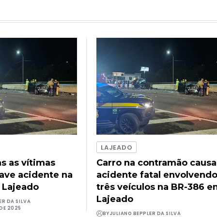
LAJEADO
as as vítimas
Carro na contramão causa
rave acidente na
acidente fatal envolvend
 Lajeado
três veículos na BR-386 
Lajeado
ER DA SILVA
DE 2025
BY
JULIANO BEPPLER DA SILVA