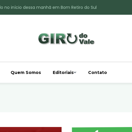
do no início dessa manhã em Bom Retiro do Sul
ade é registrado no interior de Bom Retiro do Sul
 chuva acima da média
 interior de Bom Retiro do Sul
o do Rio Taquari
Quem Somos
Editoriais
Contato