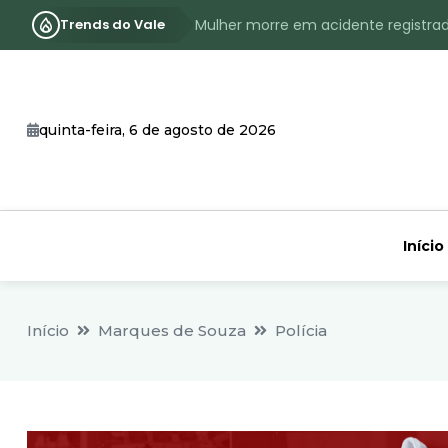
Trends do Vale
Mulher morre em acidente registra
Assassinato com requintes de crueld
RS terá inverno com menos frio, e
quinta-feira, 6 de agosto de 2026
Identificado o jovem assassinado no
CHEIA: Acompanhe o nível atualizad
Início
Início
Marques de Souza
Polícia