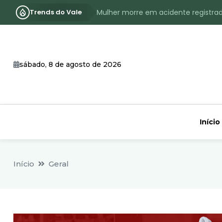
Trends do Vale
Mulher morre em acidente registra
Assassinato com requintes de crueld
RS terá inverno com menos frio, e
sábado, 8 de agosto de 2026
Identificado o jovem assassinado no
CHEIA: Acompanhe o nível atualizad
Início
Início
Geral