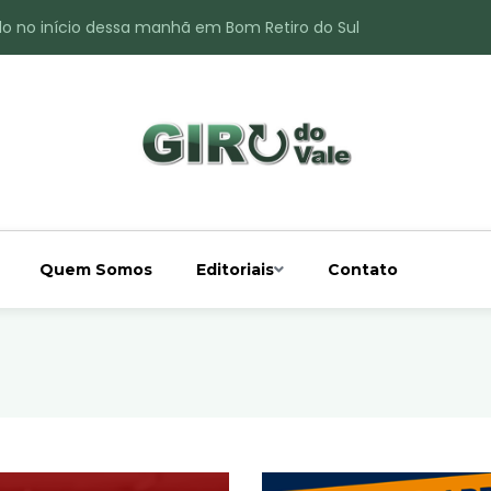
do no início dessa manhã em Bom Retiro do Sul
ade é registrado no interior de Bom Retiro do Sul
 chuva acima da média
 interior de Bom Retiro do Sul
o do Rio Taquari
Quem Somos
Editoriais
Contato