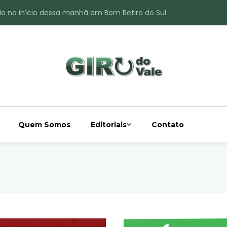
do no início dessa manhã em Bom Retiro do Sul
ade é registrado no interior de Bom Retiro do Sul
 chuva acima da média
 interior de Bom Retiro do Sul
o do Rio Taquari
Quem Somos
Editoriais
Contato