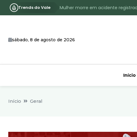
Trends do Vale
Mulher morre em acidente registra
Assassinato com requintes de crueld
RS terá inverno com menos frio, e
sábado, 8 de agosto de 2026
Identificado o jovem assassinado no
CHEIA: Acompanhe o nível atualizad
Início
Início
Geral