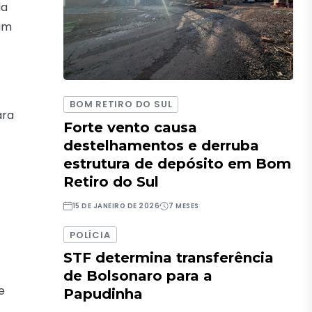
da
am
BOM RETIRO DO SUL
ara
Forte vento causa
destelhamentos e derruba
estrutura de depósito em Bom
Retiro do Sul
15 DE JANEIRO DE 2026
7 MESES
POLÍCIA
STF determina transferência
de Bolsonaro para a
e
Papudinha