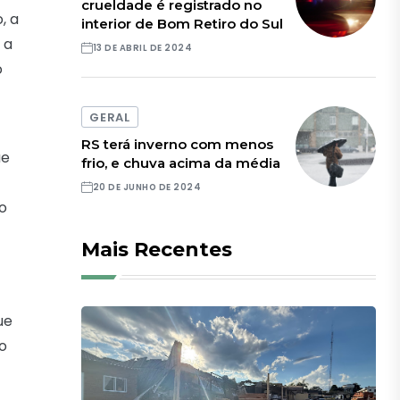
crueldade é registrado no
, a
interior de Bom Retiro do Sul
 a
13 DE ABRIL DE 2024
o
GERAL
RS terá inverno com menos
ue
frio, e chuva acima da média
20 DE JUNHO DE 2024
io
Mais Recentes
ue
do