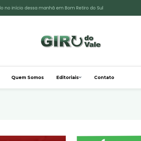
do no início dessa manhã em Bom Retiro do Sul
ade é registrado no interior de Bom Retiro do Sul
 chuva acima da média
 interior de Bom Retiro do Sul
o do Rio Taquari
Quem Somos
Editoriais
Contato