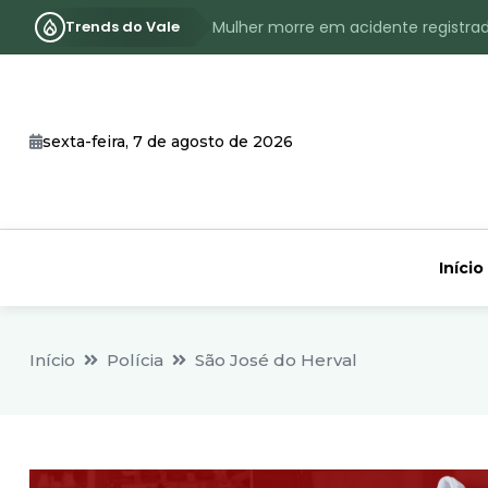
Trends do Vale
Mulher morre em acidente registra
Assassinato com requintes de crueld
RS terá inverno com menos frio, e
sexta-feira, 7 de agosto de 2026
Identificado o jovem assassinado no
CHEIA: Acompanhe o nível atualizad
Início
Início
Polícia
São José do Herval