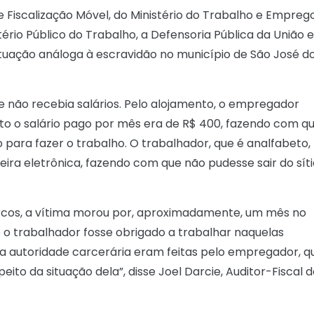
Fiscalização Móvel, do Ministério do Trabalho e Emprego
rio Público do Trabalho, a Defensoria Pública da União e
tuação análoga à escravidão no município de São José d
 não recebia salários. Pelo alojamento, o empregador
to o salário pago por mês era de R$ 400, fazendo com q
para fazer o trabalho. O trabalhador, que é analfabeto,
eira eletrônica, fazendo com que não pudesse sair do sít
orcos, a vítima morou por, aproximadamente, um mês no
e o trabalhador fosse obrigado a trabalhar naquelas
 autoridade carcerária eram feitas pelo empregador, q
to da situação dela”, disse Joel Darcie, Auditor-Fiscal 