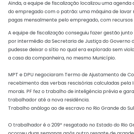
Ainda, a equipe de fiscalização localizou uma agend
do empregado com o patrão: uma máquina de lavar r
pagas mensalmente pelo empregado, com recursos d
A equipe de fiscalização conseguiu fazer gestão junto
por intermédio da Secretaria de Justiça do Governo 
pudesse deixar o sítio no qual era explorado sem vio
a casa da companheira, no mesmo Município.
MPT e DPU negociaram Termo de Ajustamento de Co
recebimento das verbas rescisórias calculadas pela
morais. PF fez o trabalho de inteligência prévia e ga
trabalhador até a nova residência.
Trabalho análogo ao de escravo no Rio Grande do Sul
O trabalhador é o 209º resgatado no Estado do Rio G
ocorreu duas semanas após outro resgate de grande