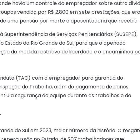
a onde havia um controle do empregador sobre outra dívi
oupas vendida por R$ 2.800 em sete prestações, que er
e uma pensão por morte e aposentadoria que recebia.
 à Superintendência de Serviços Penitenciários (SUSEPE),
do Estado do Rio Grande do Sul, para que o apenado
lação da medida restritiva de liberdade e o encaminhou p
nduta (TAC) com o empregador para garantia do
 Inspeção do Trabalho, além do pagamento de danos
rantiu a segurança da equipe durante os trabalhos e do
.
rande do Sul em 2023, maior número da história. O resgat
 repercussão no Estado, de 207 trabalhadores que