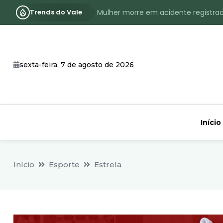
Trends do Vale
Mulher morre em acidente registra
Assassinato com requintes de crueld
RS terá inverno com menos frio, e
sexta-feira, 7 de agosto de 2026
Identificado o jovem assassinado no
CHEIA: Acompanhe o nível atualizad
Início
Início
Esporte
Estrela