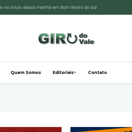
do no início dessa manhã em Bom Retiro do Sul
ade é registrado no interior de Bom Retiro do Sul
 chuva acima da média
 interior de Bom Retiro do Sul
o do Rio Taquari
Quem Somos
Editoriais
Contato