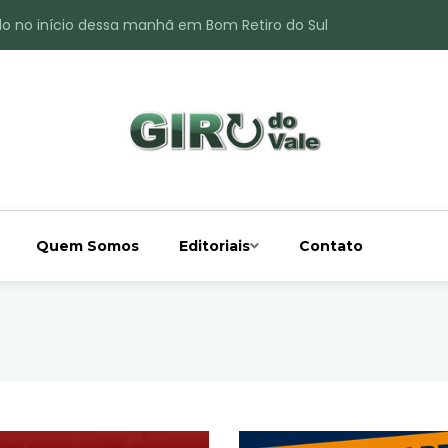
do no início dessa manhã em Bom Retiro do Sul
ade é registrado no interior de Bom Retiro do Sul
 chuva acima da média
 interior de Bom Retiro do Sul
o do Rio Taquari
Quem Somos
Editoriais
Contato