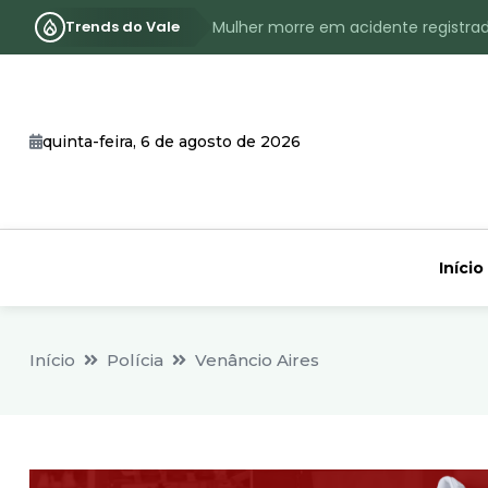
Trends do Vale
Mulher morre em acidente registra
Assassinato com requintes de crueld
RS terá inverno com menos frio, e
quinta-feira, 6 de agosto de 2026
Identificado o jovem assassinado no
CHEIA: Acompanhe o nível atualizad
Início
Início
Polícia
Venâncio Aires