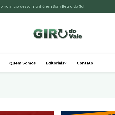
do no início dessa manhã em Bom Retiro do Sul
ade é registrado no interior de Bom Retiro do Sul
 chuva acima da média
 interior de Bom Retiro do Sul
o do Rio Taquari
Quem Somos
Editoriais
Contato