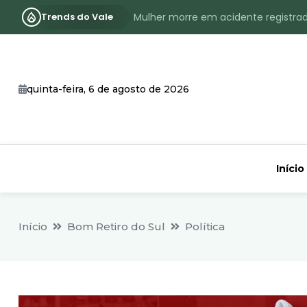
Trends do Vale
Mulher morre em acidente registra
Assassinato com requintes de crueld
RS terá inverno com menos frio, e
quinta-feira, 6 de agosto de 2026
Identificado o jovem assassinado no
CHEIA: Acompanhe o nível atualizad
Início
Início
Bom Retiro do Sul
Política