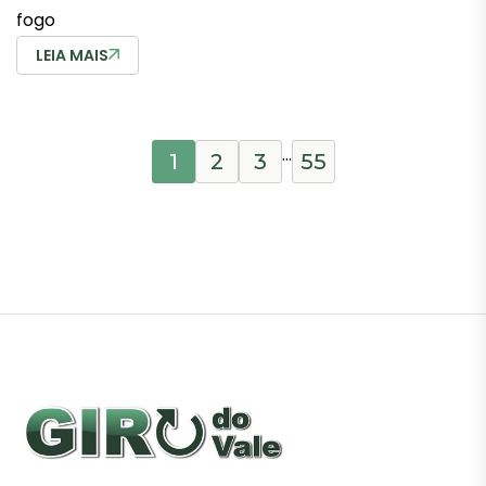
fogo
LEIA MAIS
…
1
2
3
55