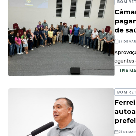
BOM RET
Câmar
pagam
de sa
27 DE MA
Aprovaçã
agentes
LEIA MA
BOM RET
Ferre
autoa
prefe
25 DE MA