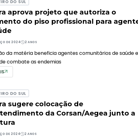
IRO DO SUL
a aprova projeto que autoriza o
ento do piso profissional para agent
úde
RÇO DE 2024
2 ANOS
o da matéria beneficia agentes comunitários de saúde 
 de combate as endemias
IS
IRO DO SUL
ira sugere colocação de
tendimento da Corsan/Aegea junto a
itura
RÇO DE 2024
2 ANOS