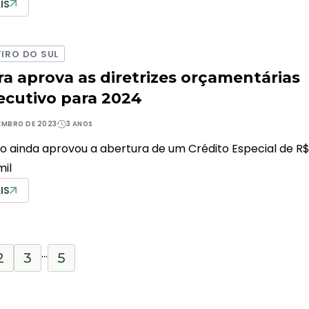
IS
IRO DO SUL
a aprova as diretrizes orçamentárias
ecutivo para 2024
EMBRO DE 2023
3 ANOS
ivo ainda aprovou a abertura de um Crédito Especial de R
mil
IS
…
2
3
5