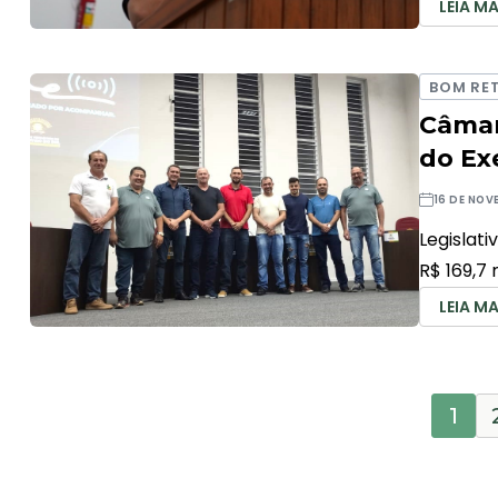
LEIA MA
BOM RET
Câmar
do Ex
16 DE NOV
Legislat
R$ 169,7 
LEIA MA
1