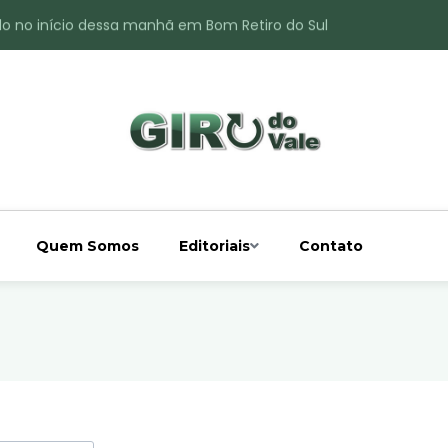
do no início dessa manhã em Bom Retiro do Sul
ade é registrado no interior de Bom Retiro do Sul
 chuva acima da média
 interior de Bom Retiro do Sul
o do Rio Taquari
Quem Somos
Editoriais
Contato