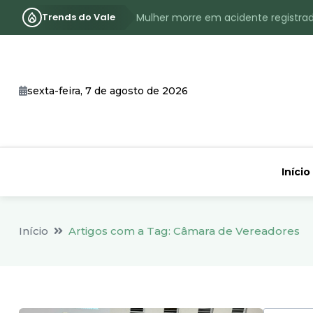
Trends do Vale
Mulher morre em acidente registra
Assassinato com requintes de crueld
RS terá inverno com menos frio, e
sexta-feira, 7 de agosto de 2026
Identificado o jovem assassinado no
CHEIA: Acompanhe o nível atualizad
Início
Início
Artigos com a Tag: Câmara de Vereadores