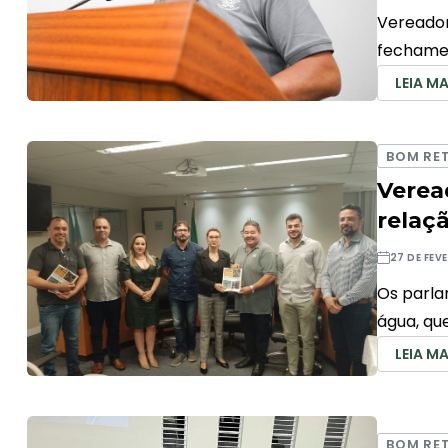
Vereador
fechamen
LEIA MA
BOM RET
Verea
relaç
27 DE FEV
Os parla
água, qu
LEIA MA
BOM RET