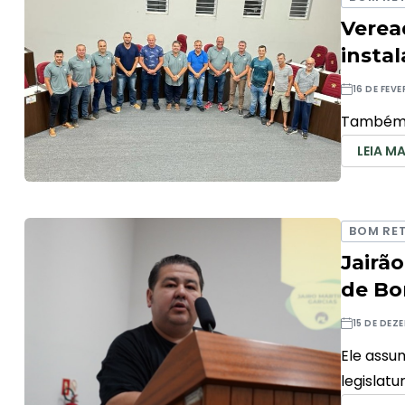
Verea
insta
16 DE FEV
Também f
LEIA MA
BOM RET
Jairão
de Bo
15 DE DEZ
Ele assum
legislatu