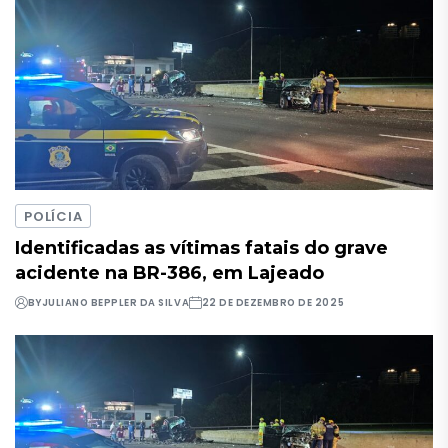
POLÍCIA
Identificadas as vítimas fatais do grave
acidente na BR-386, em Lajeado
BY
JULIANO BEPPLER DA SILVA
22 DE DEZEMBRO DE 2025