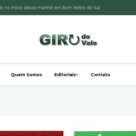
do no início dessa manhã em Bom Retiro do Sul
ade é registrado no interior de Bom Retiro do Sul
 chuva acima da média
 interior de Bom Retiro do Sul
o do Rio Taquari
Quem Somos
Editoriais
Contato