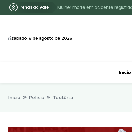
Trends do Vale
Mulher morre em acidente registra
Assassinato com requintes de crueld
RS terá inverno com menos frio, e
sábado, 8 de agosto de 2026
Identificado o jovem assassinado no
CHEIA: Acompanhe o nível atualizad
Início
Início
Polícia
Teutônia