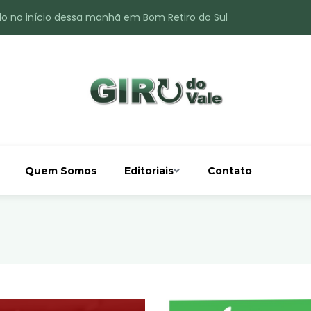
do no início dessa manhã em Bom Retiro do Sul
ade é registrado no interior de Bom Retiro do Sul
 chuva acima da média
 interior de Bom Retiro do Sul
o do Rio Taquari
Quem Somos
Editoriais
Contato