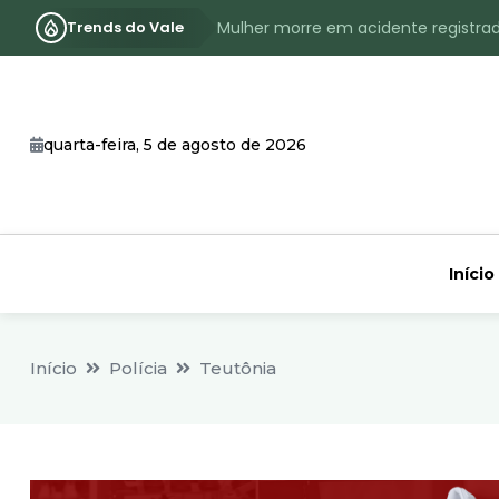
Trends do Vale
Mulher morre em acidente registra
Assassinato com requintes de crueld
RS terá inverno com menos frio, e
quarta-feira, 5 de agosto de 2026
Identificado o jovem assassinado no
CHEIA: Acompanhe o nível atualizad
Início
Início
Polícia
Teutônia