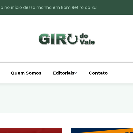
do no início dessa manhã em Bom Retiro do Sul
ade é registrado no interior de Bom Retiro do Sul
 chuva acima da média
 interior de Bom Retiro do Sul
o do Rio Taquari
Quem Somos
Editoriais
Contato