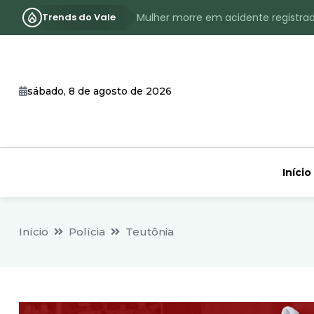
Trends do Vale
Mulher morre em acidente registra
Assassinato com requintes de crueld
RS terá inverno com menos frio, e
sábado, 8 de agosto de 2026
Identificado o jovem assassinado no
CHEIA: Acompanhe o nível atualizad
Início
Início
Polícia
Teutônia