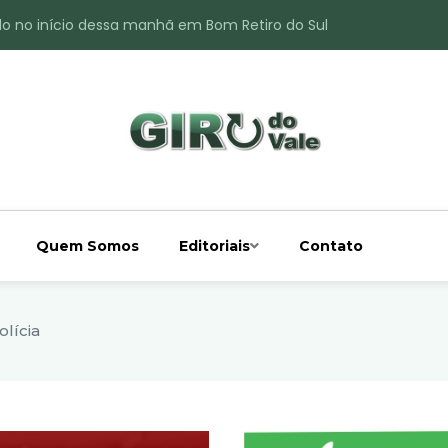
do no início dessa manhã em Bom Retiro do Sul
ade é registrado no interior de Bom Retiro do Sul
 chuva acima da média
 interior de Bom Retiro do Sul
o do Rio Taquari
Quem Somos
Editoriais
Contato
olícia