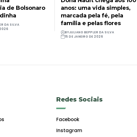
ina
Dona Nadit chega aos 100
ia de Bolsonaro
anos: uma vida simples,
udinha
marcada pela fé, pela
família e pelas flores
ER DA SILVA
 2026
BY
JULIANO BEPPLER DA SILVA
15 DE JANEIRO DE 2026
Redes Sociais
os
Facebook
Instagram