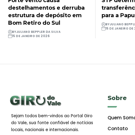
Forte vento causa
STF determ
destelhamentos e derruba
transferênc
estrutura de depósito em
para a Pap
Bom Retiro do Sul
BY
JULIANO BEPPL
15 DE JANEIRO DE
BY
JULIANO BEPPLER DA SILVA
15 DE JANEIRO DE 2026
Sobre
Sejam todos bem-vindos ao Portal Giro
Quem Som
do Vale, sua fonte confiável de notícias
Contato
locais, nacionais e internacionais.