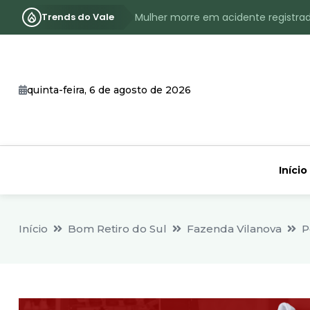
Trends do Vale
Mulher morre em acidente registra
Assassinato com requintes de crueld
RS terá inverno com menos frio, e
quinta-feira, 6 de agosto de 2026
Identificado o jovem assassinado no
CHEIA: Acompanhe o nível atualizad
Início
Início
Bom Retiro do Sul
Fazenda Vilanova
P